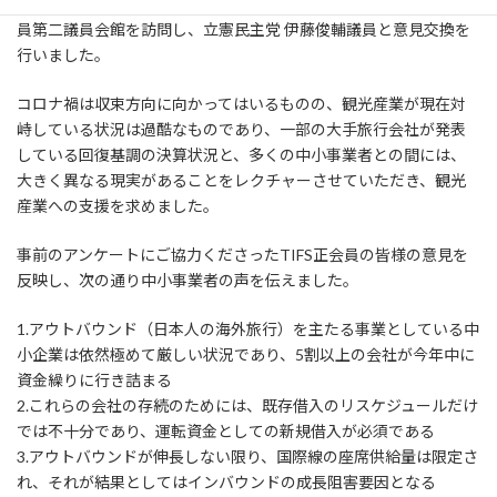
2023年2月16日、会長の岡田、政策担当参与の中山が、衆議院議
新
日
員第二議員会館を訪問し、立憲民主党 伊藤俊輔議員と意見交換を
時
行いました。
:
コロナ禍は収束方向に向かってはいるものの、観光産業が現在対
峙している状況は過酷なものであり、一部の大手旅行会社が発表
している回復基調の決算状況と、多くの中小事業者との間には、
大きく異なる現実があることをレクチャーさせていただき、観光
産業への支援を求めました。
事前のアンケートにご協力くださったTIFS正会員の皆様の意見を
反映し、次の通り中小事業者の声を伝えました。
1.アウトバウンド（日本人の海外旅行）を主たる事業としている中
小企業は依然極めて厳しい状況であり、5割以上の会社が今年中に
資金繰りに行き詰まる
2.これらの会社の存続のためには、既存借入のリスケジュールだけ
では不十分であり、運転資金としての新規借入が必須である
3.アウトバウンドが伸長しない限り、国際線の座席供給量は限定さ
れ、それが結果としてはインバウンドの成長阻害要因となる