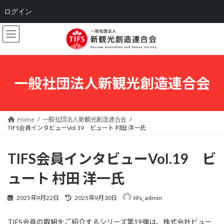
ログイン
コ
ナ
ン
ビ
テ
ゲ
ン
ー
ツ
シ
へ
ョ
一般社団法人新観光創造連合会
ス
ン
キ
に
ッ
移
プ
動
Home
一般社団法人新観光創造連合会
TIFS会員インタビューVol.19 ビュート 村田 洋一氏
TIFS会員インタビューVol.19 ビ
ュート 村田 洋一氏
最
2025年9月22日
2025年9月30日
tifs_admin
終
更
TIFS会員の取組をご紹介するシリーズ第19弾は、株式会社ビュー
新