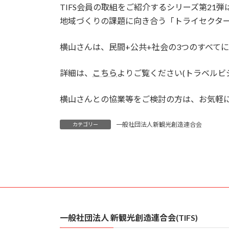
TIFS会員の取組をご紹介するシリーズ第2
新
日
地域づくりの課題に向き合う「トライセクタ
時
:
横山さんは、民間+公共+社会の3つのすべて
詳細は、
こちら
よりご覧ください(トラベルビ
横山さんとの協業等をご検討の方は、お気軽
一般社団法人新観光創造連合会
カテゴリー
一般社団法人 新観光創造連合会(TIFS)