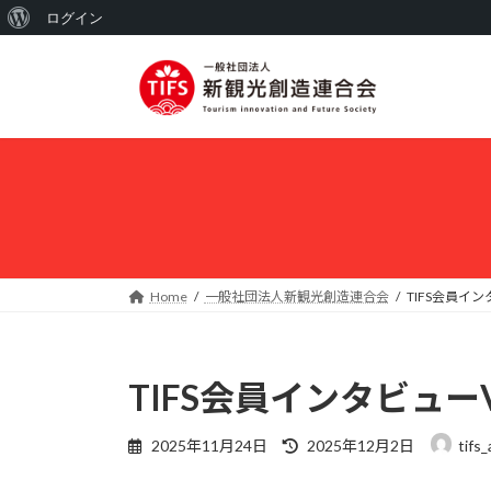
WordPress
ログイン
コ
ナ
に
ン
ビ
つ
テ
ゲ
い
ン
ー
ツ
シ
て
へ
ョ
ス
ン
キ
に
ッ
移
プ
動
Home
一般社団法人新観光創造連合会
TIFS会員イ
TIFS会員インタビュー
最
2025年11月24日
2025年12月2日
tifs
終
更