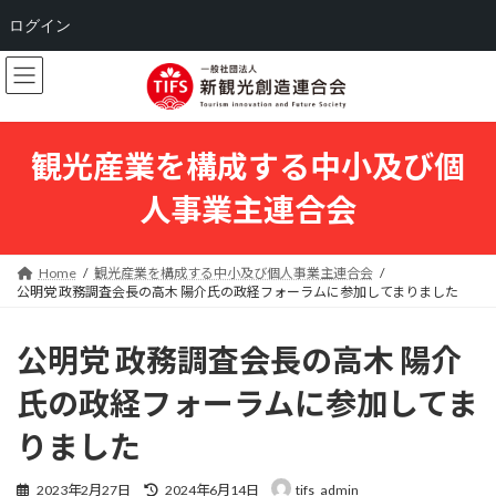
ログイン
コ
ナ
ン
ビ
テ
ゲ
ン
ー
ツ
シ
観光産業を構成する中小及び個
へ
ョ
ス
ン
人事業主連合会
キ
に
ッ
移
プ
動
Home
観光産業を構成する中小及び個人事業主連合会
公明党 政務調査会長の高木 陽介氏の政経フォーラムに参加してまりました
公明党 政務調査会長の高木 陽介
氏の政経フォーラムに参加してま
りました
最
2023年2月27日
2024年6月14日
tifs_admin