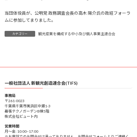
終
更
当団体役員が、公明党 政務調査会長の高木 陽介氏の政経フォーラ
新
日
ムに参加してまりました。
時
:
観光産業を構成する中小及び個人事業主連合会
カテゴリー
一般社団法人 新観光創造連合会(TIFS)
事務局
〒261-0023
千葉県千葉市美浜区中瀬1-3
幕張テクノガーデンB棟5階
株式会社ビュート内
営業時間
月～金: 10:00–17:00
※お電話でのお問合せは承っておりません。お問合せフォームよりご連絡く