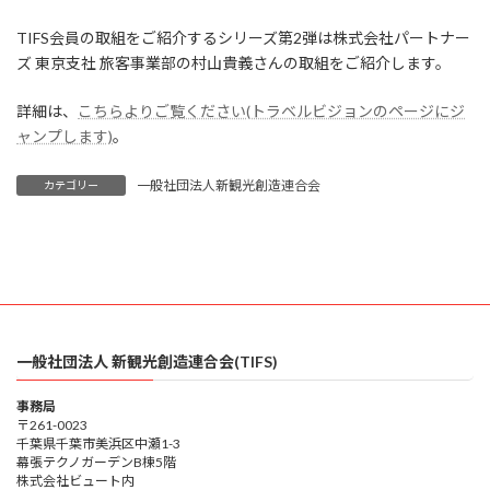
終
更
TIFS会員の取組をご紹介するシリーズ第2弾は株式会社パートナー
新
日
ズ 東京支社 旅客事業部の村山貴義さんの取組をご紹介します。
時
:
詳細は、
こちらよりご覧ください(トラベルビジョンのページにジ
ャンプします)
。
一般社団法人新観光創造連合会
カテゴリー
一般社団法人 新観光創造連合会(TIFS)
事務局
〒261-0023
千葉県千葉市美浜区中瀬1-3
幕張テクノガーデンB棟5階
株式会社ビュート内