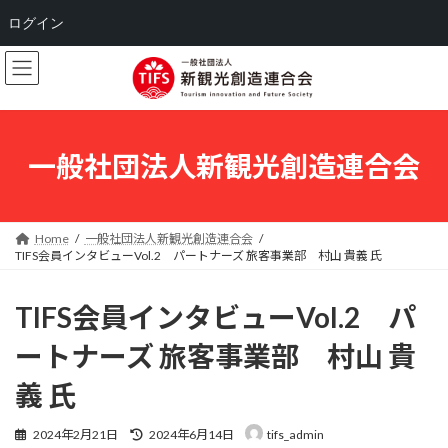
ログイン
コ
ナ
ン
ビ
テ
ゲ
ン
ー
ツ
シ
へ
ョ
一般社団法人新観光創造連合会
ス
ン
キ
に
ッ
移
プ
動
Home
一般社団法人新観光創造連合会
TIFS会員インタビューVol.2 パートナーズ 旅客事業部 村山 貴義 氏
TIFS会員インタビューVol.2 パ
ートナーズ 旅客事業部 村山 貴
義 氏
最
2024年2月21日
2024年6月14日
tifs_admin