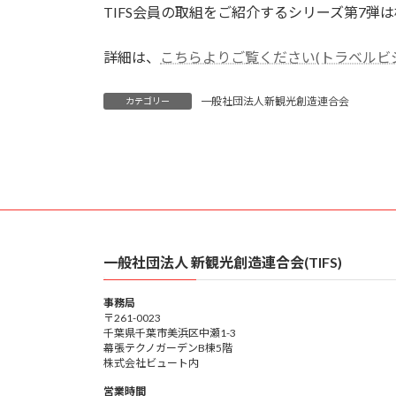
TIFS会員の取組をご紹介するシリーズ第7弾は
新
日
時
詳細は、
こちらよりご覧ください(トラベルビ
:
一般社団法人新観光創造連合会
カテゴリー
一般社団法人 新観光創造連合会(TIFS)
事務局
〒261-0023
千葉県千葉市美浜区中瀬1-3
幕張テクノガーデンB棟5階
株式会社ビュート内
営業時間