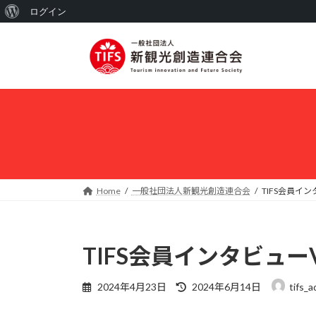
WordPress
ログイン
コ
ナ
に
ン
ビ
つ
テ
ゲ
い
ン
ー
ツ
シ
て
へ
ョ
ス
ン
キ
に
ッ
移
プ
動
Home
一般社団法人新観光創造連合会
TIFS会員インタ
TIFS会員インタビューVo
最
2024年4月23日
2024年6月14日
tifs_
終
更