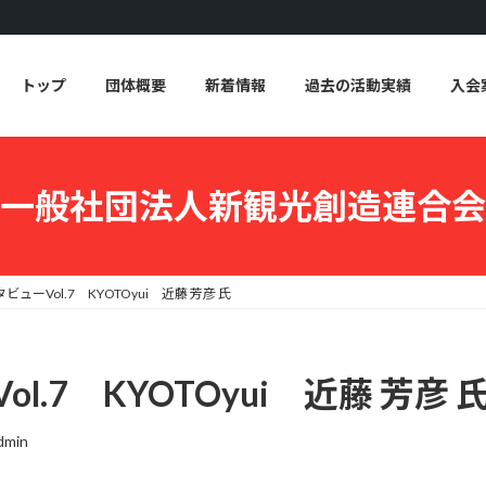
トップ
団体概要
新着情報
過去の活動実績
入会
一般社団法人新観光創造連合会
ビューVol.7 KYOTOyui 近藤 芳彦 氏
l.7 KYOTOyui 近藤 芳彦 
admin