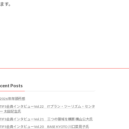
します。
cent Posts
2026年年頭所感
TIFS会員インタビューVol.22 ITプラン・ツーリズム・センタ
ー 太田記生氏
TIFS会員インタビューVol.21 三つの領域を横断 横山公大氏
TIFS会員インタビューVol.20 BASE KYOTO 川口菜見子氏