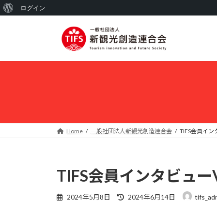
WordPress
ログイン
コ
ナ
に
ン
ビ
つ
テ
ゲ
い
ン
ー
ツ
シ
て
へ
ョ
ス
ン
キ
に
ッ
移
プ
動
Home
一般社団法人新観光創造連合会
TIFS会員イ
TIFS会員インタビュー
最
2024年5月8日
2024年6月14日
tifs_ad
終
更