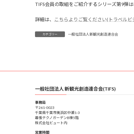
TIFS会員の取組をご紹介するシリーズ第9弾
新
日
時
詳細は、
こちらよりご覧ください(トラベルビ
:
一般社団法人新観光創造連合会
カテゴリー
一般社団法人 新観光創造連合会(TIFS)
事務局
〒261-0023
千葉県千葉市美浜区中瀬1-3
幕張テクノガーデンB棟5階
株式会社ビュート内
営業時間