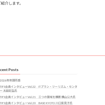
ご紹介します。
cent Posts
2026年年頭所感
TIFS会員インタビューVol.22 ITプラン・ツーリズム・センタ
ー 太田記生氏
TIFS会員インタビューVol.21 三つの領域を横断 横山公大氏
TIFS会員インタビューVol.20 BASE KYOTO 川口菜見子氏